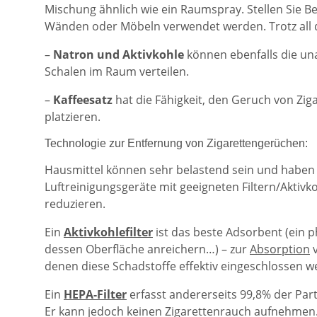
Mischung ähnlich wie ein Raumspray. Stellen Sie B
Wänden oder Möbeln verwendet werden. Trotz all
–
Natron und Aktivkohle
können ebenfalls die u
Schalen im Raum verteilen.
–
Kaffeesatz
hat die Fähigkeit, den Geruch von Zig
platzieren.
Technologie zur Entfernung von Zigarettengerüchen:
Hausmittel können sehr belastend sein und haben m
Luftreinigungsgeräte mit geeigneten Filtern/Aktiv
reduzieren.
Ein
Aktivkohlefilter
ist das beste Adsorbent (ein p
dessen Oberfläche anreichern…) – zur
Absorption
v
denen diese Schadstoffe effektiv eingeschlossen w
Ein
HEPA-Filter
erfasst andererseits 99,8% der Parti
Er kann jedoch keinen Zigarettenrauch aufnehmen