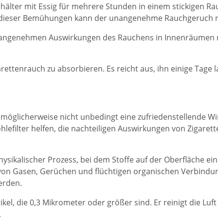
ehälter mit Essig für mehrere Stunden in einem stickigen 
 dieser Bemühungen kann der unangenehme Rauchgeruch ni
nangenehmen Auswirkungen des Rauchens in Innenräumen r
arettenrauch zu absorbieren. Es reicht aus, ihn einige Tage
öglicherweise nicht unbedingt eine zufriedenstellende Wir
kohlefilter helfen, die nachteiligen Auswirkungen von Ziga
hysikalischer Prozess, bei dem Stoffe auf der Oberfläche ei
on Gasen, Gerüchen und flüchtigen organischen Verbindung
erden.
kel, die 0,3 Mikrometer oder größer sind. Er reinigt die Luf
.