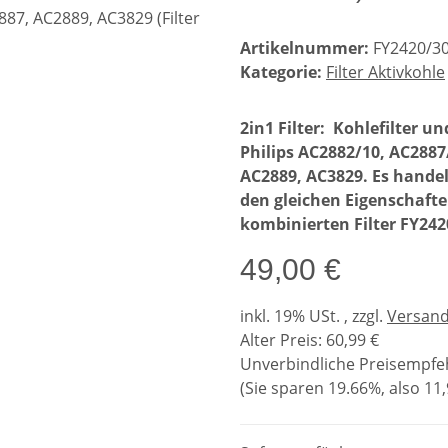
Artikelnummer:
FY2420/3
Kategorie:
Filter Aktivkohle
2in1 Filter: Kohlefilter u
Philips
AC2882/10, AC2887
AC2889, AC3829. Es handel
den gleichen Eigenschaft
kombinierten Filter FY242
49,00 €
inkl. 19% USt. , zzgl.
Versan
Alter Preis: 60,99 €
Unverbindliche Preisempfeh
(Sie sparen
19.66%
, also
11,