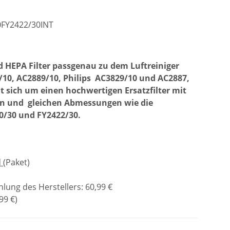
0FY2422/30INT
nd HEPA Filter passgenau zu dem Luftreiniger
/10, AC2889/10,
Philips AC3829/10
und A
C2887,
t sich um einen hochwertigen Ersatzfilter mit
en und gleichen Abmessungen wie die
0/30 und FY2422/30.
d
(Paket)
lung des Herstellers
:
60,99 €
99 €
)